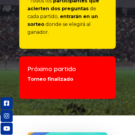
*Todos los
participantes que
acierten dos preguntas
de
cada partido,
entrarán en un
sorteo
donde se elegirá al
ganador.
Próximo partido
Torneo finalizado