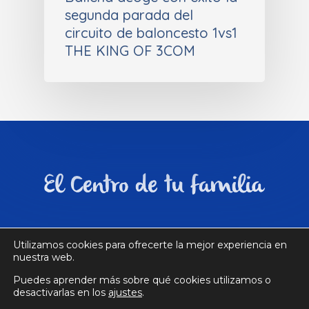
segunda parada del
circuito de baloncesto 1vs1
THE KING OF 3COM
Utilizamos cookies para ofrecerte la mejor experiencia en
nuestra web.
Aviso legal
|
Política de privacidad
|
Política
Puedes aprender más sobre qué cookies utilizamos o
de cookies
| Desarrollado por
3COM
desactivarlas en los
ajustes
.