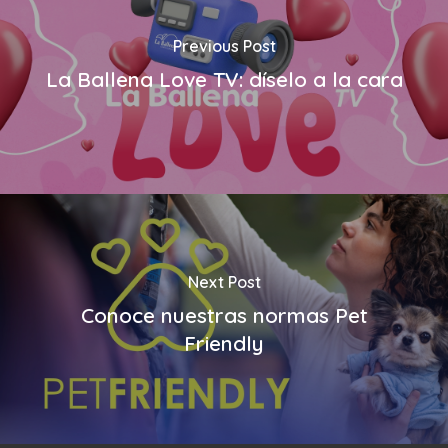
Previous Post
La Ballena Love TV: díselo a la cara
Next Post
Conoce nuestras normas Pet
Friendly