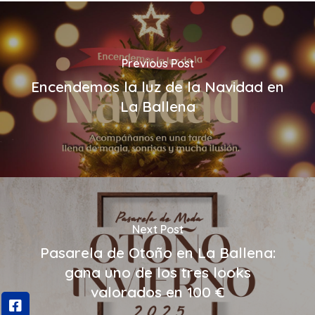
Previous Post
Encendemos la luz de la Navidad en
La Ballena
Next Post
Pasarela de Otoño en La Ballena:
gana uno de los tres looks
valorados en 100 €