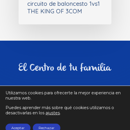
circuito de baloncesto 1vs1
THE KING OF 3COM
Utilizamos cookies para ofrecerte la mejor experiencia en
nuestra web.
Aviso legal
|
Política de privacidad
|
Política
Puedes aprender más sobre qué cookies utilizamos o
de cookies
| Desarrollado por
3COM
desactivarlas en los
ajustes
.
© 2026 Centro Comercial La Ballena.
Aceptar
Rechazar