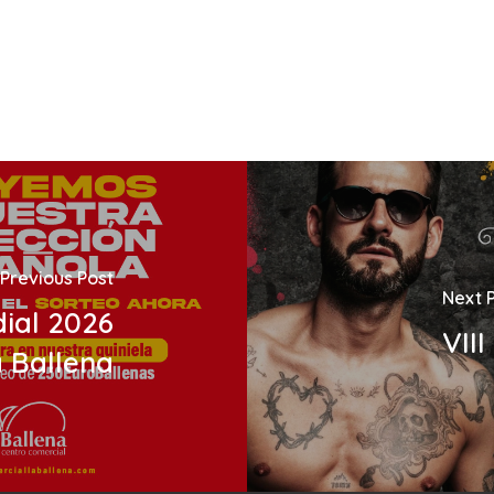
Previous Post
Next 
dial 2026
VII
a Ballena